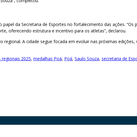
 Souza”, completou.
 o papel da Secretaria de Esportes no fortalecimento das ações. “O
, oferecendo estrutura e incentivo para os atletas”, declarou.
o regional. A cidade segue focada em evoluir nas próximas edições,
 regionais 2025
,
medalhas Poá
,
Poá
,
Saulo Souza
,
secretaria de Esp