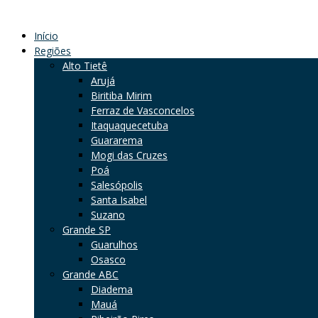
Início
Regiões
Alto Tietê
Arujá
Biritiba Mirim
Ferraz de Vasconcelos
Itaquaquecetuba
Guararema
Mogi das Cruzes
Poá
Salesópolis
Santa Isabel
Suzano
Grande SP
Guarulhos
Osasco
Grande ABC
Diadema
Mauá