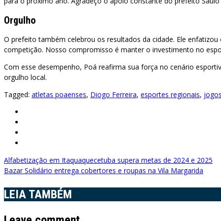
para o próximo ano. Agradeço o apoio constante do prefeito Saulo
Orgulho
O prefeito também celebrou os resultados da cidade. Ele enfatizou
competição. Nosso compromisso é manter o investimento no esporte
Com esse desempenho, Poá reafirma sua força no cenário esportiv
orgulho local.
Tagged:
atletas poaenses
,
Diogo Ferreira
,
esportes regionais
,
jogos
Navegação
Alfabetização em Itaquaquecetuba supera metas de 2024 e 2025
Bazar Solidário entrega cobertores e roupas na Vila Margarida
de
LEIA TAMBÉM
Post
Leave comment