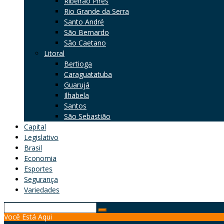
Ribeirão Pires
Rio Grande da Serra
Santo André
São Bernardo
São Caetano
Litoral
Bertioga
Caraguatatuba
Guarujá
Ilhabela
Santos
São Sebastião
Capital
Legislativo
Brasil
Economia
Esportes
Segurança
Variedades
Search
Você Está Aqui
for: