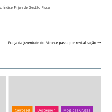
s
,
Índice Firjan de Gestão Fiscal
Praça da Juventude do Mirante passa por revitalização
Carrossel
Destaque 1
Mogi das Cruzes
C