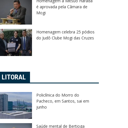
Homenagem a Mitsuo Harada
é aprovada pela Câmara de
Mogi
Homenagem celebra 25 pódios
do Judô Clube Mogi das Cruzes
LITORAL
Policlínica do Morro do
Pacheco, em Santos, sai em
junho
Saúde mental de Bertioga