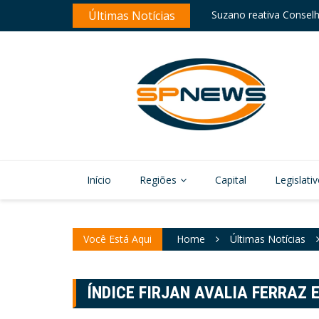
Skip
nte com entrega de enxoval
Últimas Notícias
Suzano reativa Conselh
to
content
Início
Regiões
Capital
Legislati
Você Está Aqui
Home
Últimas Notícias
ÍNDICE FIRJAN AVALIA FERRAZ 