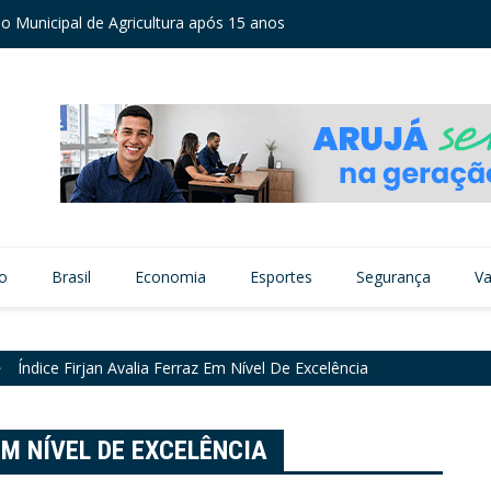
o Municipal de Agricultura após 15 anos
IDEB c
vo
Brasil
Economia
Esportes
Segurança
Va
Índice Firjan Avalia Ferraz Em Nível De Excelência
EM NÍVEL DE EXCELÊNCIA