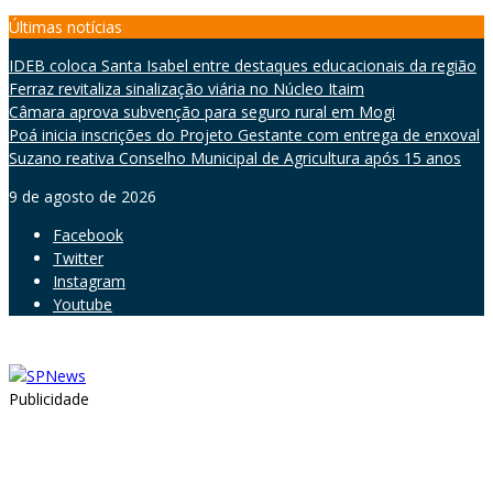
Skip
Últimas notícias
to
IDEB coloca Santa Isabel entre destaques educacionais da região
content
Ferraz revitaliza sinalização viária no Núcleo Itaim
Câmara aprova subvenção para seguro rural em Mogi
Poá inicia inscrições do Projeto Gestante com entrega de enxoval
Suzano reativa Conselho Municipal de Agricultura após 15 anos
9 de agosto de 2026
Facebook
Twitter
Instagram
Youtube
Publicidade