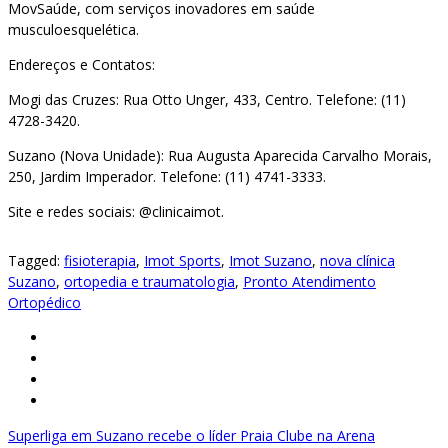
MovSaúde, com serviços inovadores em saúde
musculoesquelética.
Endereços e Contatos:
Mogi das Cruzes: Rua Otto Unger, 433, Centro. Telefone: (11)
4728-3420.
Suzano (Nova Unidade): Rua Augusta Aparecida Carvalho Morais,
250, Jardim Imperador. Telefone: (11) 4741-3333.
Site e redes sociais: @clinicaimot.
Tagged:
fisioterapia
,
Imot Sports
,
Imot Suzano
,
nova clínica
Suzano
,
ortopedia e traumatologia
,
Pronto Atendimento
Ortopédico
Navegação
Superliga em Suzano recebe o líder Praia Clube na Arena