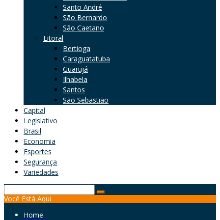
Santo André
São Bernardo
São Caetano
Litoral
Bertioga
Caraguatatuba
Guarujá
Ilhabela
Santos
São Sebastião
Capital
Legislativo
Brasil
Economia
Esportes
Segurança
Variedades
Search
Você Está Aqui
for:
Home