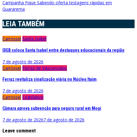
Campanha Fique Sabendo oferta testagens rápidas em
de
Guararema
Post
LEIA TAMBÉM
Carrossel
Santa Isabel
IDEB coloca Santa Isabel entre destaques educacionais da região
7 de agosto de 2026
Carrossel
Ferraz de Vasconcelos
Ferraz revitaliza sinalização viária no Núcleo Itaim
7 de agosto de 2026
Carrossel
Legislativo
Câmara aprova subvenção para seguro rural em Mogi
7 de agosto de 2026
7 de agosto de 2026
Leave comment