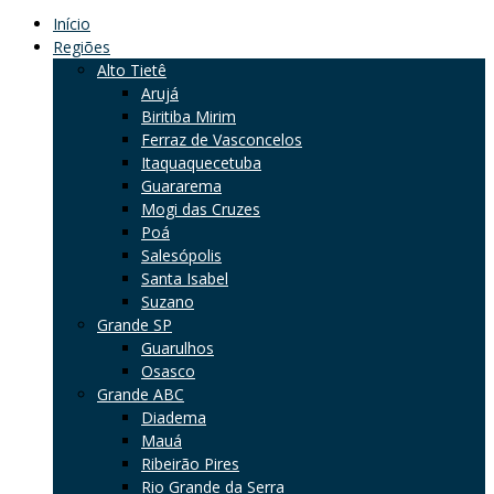
Início
Regiões
Alto Tietê
Arujá
Biritiba Mirim
Ferraz de Vasconcelos
Itaquaquecetuba
Guararema
Mogi das Cruzes
Poá
Salesópolis
Santa Isabel
Suzano
Grande SP
Guarulhos
Osasco
Grande ABC
Diadema
Mauá
Ribeirão Pires
Rio Grande da Serra