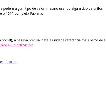
 e pedem algum tipo de valor, mesmo usando algum tipo de uniforme,
 é o 151”, completa Fabiana.
ocial), a pessoa precisa ir até a unidade referência mais perto de su
30365ea98f8c2824e.pdf
.
zes
,
Procon