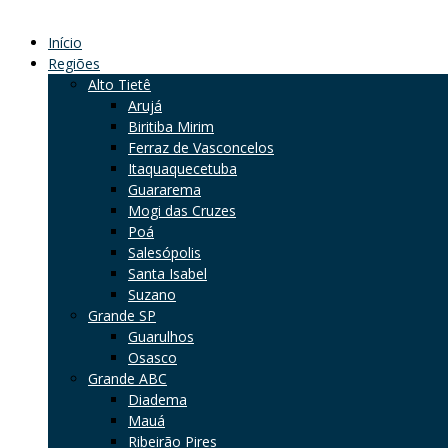
Início
Regiões
Alto Tietê
Arujá
Biritiba Mirim
Ferraz de Vasconcelos
Itaquaquecetuba
Guararema
Mogi das Cruzes
Poá
Salesópolis
Santa Isabel
Suzano
Grande SP
Guarulhos
Osasco
Grande ABC
Diadema
Mauá
Ribeirão Pires