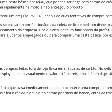
ma cesta básica por R$40, que poderia ser paga com cartão de créd
subiu rapidamente na moto e não entregou o produto.
statou um prejuízo R$1.340, depois de duas tentativas de compra com
se passaram por funcionários da coleta de lixo e pediram dinheiro 
tamento da empresa. Fica o alerta: nenhum funcionário da prefeitur
 para ajudar os empregados ou para comprar uma cesta básica, por 
compras feitas fora de loja física em máquinas de cartão. No delive
display, quando visualmente o valor está correto, mas há um disposit
 crédito que avisa imediatamente quando acontece uma compra e tamb
ssibilita o rápido bloqueio do cartão por meio do banco, antes da tra