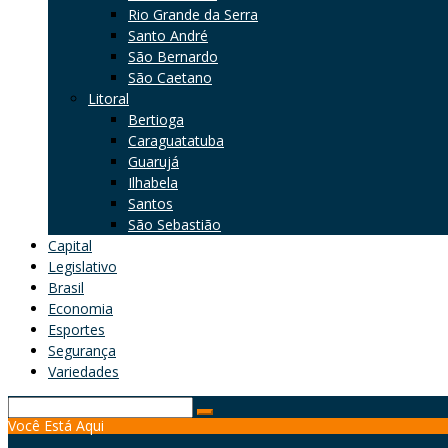
Rio Grande da Serra
Santo André
São Bernardo
São Caetano
Litoral
Bertioga
Caraguatatuba
Guarujá
Ilhabela
Santos
São Sebastião
Capital
Legislativo
Brasil
Economia
Esportes
Segurança
Variedades
Search
Você Está Aqui
for: