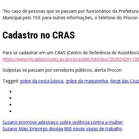
“No caso de pessoas que se passam por funcionários da Prefeitura
Municipal pelo 153; para outras informações, o telefone do Procon
Cadastro no CRAS
Para se cadastrar em um CRAS (Centro de Referência de Assistência S
https://www.mogidascruzes.sp.gov.br/public/site/doc/2020042911
Golpistas se passam por servidores públicos, alerta Procon
Tagged:
golpe da cesta básica
,
golpe da maquininha
,
Mogi das Cru
Navegação
Suzano promove adesivaço sobre violência contra a mulher
Suzano Mais Emprego divulga 800 novas vagas de trabalho
de