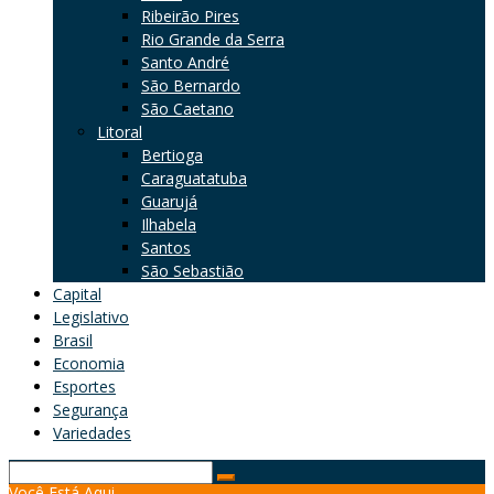
Ribeirão Pires
Rio Grande da Serra
Santo André
São Bernardo
São Caetano
Litoral
Bertioga
Caraguatatuba
Guarujá
Ilhabela
Santos
São Sebastião
Capital
Legislativo
Brasil
Economia
Esportes
Segurança
Variedades
Search
Você Está Aqui
for: