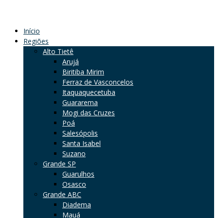
Início
Regiões
Alto Tietê
Arujá
Biritiba Mirim
Ferraz de Vasconcelos
Itaquaquecetuba
Guararema
Mogi das Cruzes
Poá
Salesópolis
Santa Isabel
Suzano
Grande SP
Guarulhos
Osasco
Grande ABC
Diadema
Mauá