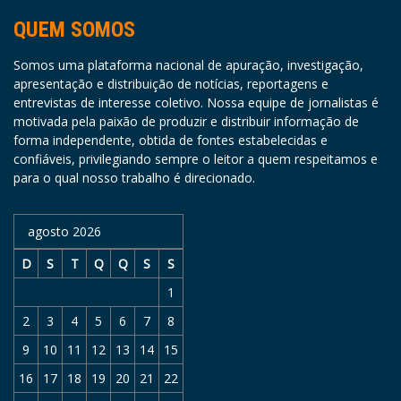
QUEM SOMOS
Somos uma plataforma nacional de apuração, investigação,
apresentação e distribuição de notícias, reportagens e
entrevistas de interesse coletivo. Nossa equipe de jornalistas é
motivada pela paixão de produzir e distribuir informação de
forma independente, obtida de fontes estabelecidas e
confiáveis, privilegiando sempre o leitor a quem respeitamos e
para o qual nosso trabalho é direcionado.
agosto 2026
D
S
T
Q
Q
S
S
1
2
3
4
5
6
7
8
9
10
11
12
13
14
15
16
17
18
19
20
21
22