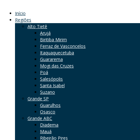
Início
Regiões
Alto Tietê
Arujá
Biritiba Mirim
Ferraz de Vasconcelos
Itaquaquecetuba
Guararema
Mogi das Cruzes
Poá
Salesópolis
Santa Isabel
Suzano
Grande SP
Guarulhos
Osasco
Grande ABC
Diadema
Mauá
Ribeirão Pires