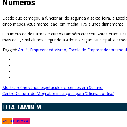
Números
Desde que começou a funcionar, de segunda a sexta-feira, a Escola
cinco meses. Atualmente, são, em média, 175 alunos diariamente.
O número de de turmas e cursos também cresceu. Antes eram 12 t
mais de 1,5 mil alunos. Segundo a Administração Municipal, a expec
Tagged:
Arujá
,
Empreendedorismo
,
Escola de Empreendedorismo 4
Navegação
Mostra reúne vários espetáculos circenses em Suzano
Centro Cultural de Mogi abre inscrições para ‘Oficina do Riso’
de
LEIA TAMBÉM
Post
Arujá
Carrossel