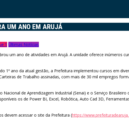
RA UM ANO EM ARUJÁ
ue 1
Últimas Notícias
ebrou um ano de atividades em Arujá. A unidade oferece inúmeros cur
 do 1º ano da atual gestão, a Prefeitura implementou cursos em dive
e Carteiras de Trabalho assinadas, com mais de 30 mil empregos for
Nacional de Aprendizagem Industrial (Senai) e o Serviço Brasileiro 
isponíveis os de Power BI, Excel, Robótica, Auto Cad 3D, Ferrament
os devem acessar o site da Prefeitura (
https://www.prefeituradearuja.