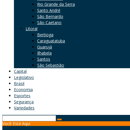
Rio Grande da Serra
Santo André
São Bernardo
São Caetano
Litoral
Bertioga
Caraguatatuba
Guarujá
Ilhabela
Santos
São Sebastião
Capital
Legislativo
Brasil
Economia
Esportes
Segurança
Variedades
Search
Você Está Aqui
for: