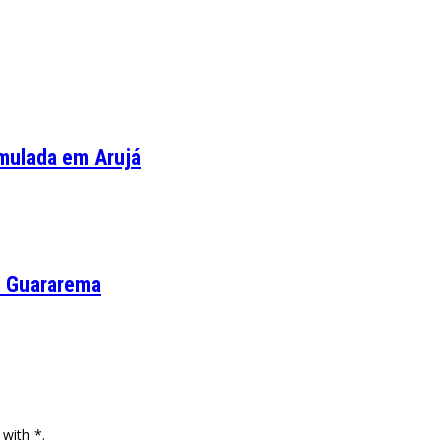
imulada em Arujá
de Guararema
 with *.