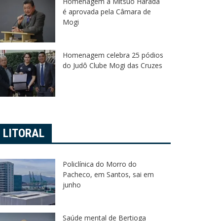
Homenagem a Mitsuo Harada
é aprovada pela Câmara de
Mogi
Homenagem celebra 25 pódios
do Judô Clube Mogi das Cruzes
LITORAL
Policlínica do Morro do
Pacheco, em Santos, sai em
junho
Saúde mental de Bertioga