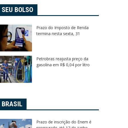
SEU BOLSO
Prazo do Imposto de Renda
termina nesta sexta, 31
Petrobras reajusta preço da
gasolina em R$ 0,04 por litro
BRASIL
arrossel
Destaque 1
Mogi das Cruzes
Carrossel
Prazo de inscrição do Enem é
fesa Civil alerta moradores de Mogi
Santa Isa
prorrogado até 12 de junho