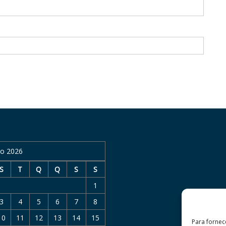
o 2026
S
T
Q
Q
S
S
1
3
4
5
6
7
8
10
11
12
13
14
15
Para fornec