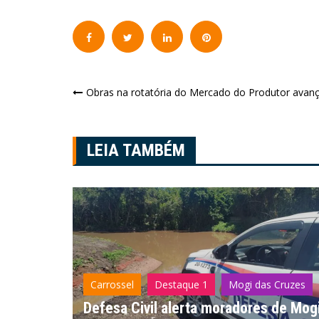
Navegação
Obras na rotatória do Mercado do Produtor ava
de
Post
LEIA TAMBÉM
 Cruzes
Carrossel
Destaque 1
Santa Isabel
 de Mogi
Santa Isabel abre debate sobre