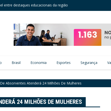
el entre destaques educacionais da região
Câmara
zação viária no Núcleo Itaim
vo
Brasil
Economia
Esportes
Segurança
Va
 De Absorventes Atenderá 24 Milhões De Mulheres
NDERÁ 24 MILHÕES DE MULHERES