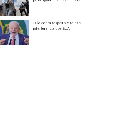
ra ventos fortes
alteraçõe
6 de agosto de 2026
5 de agos
Lula cobra respeito e rejeita
interferência dos EUA