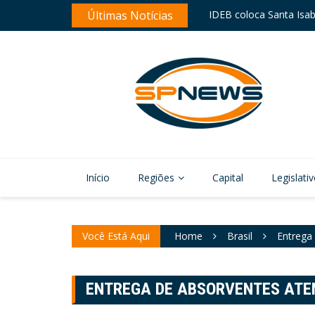
IDEB coloca Santa Isab
Skip
Últimas Notícias
Ferraz revitaliza sinali
to
content
Início
Regiões
Capital
Legislati
Você Está Aqui
Home
Brasil
Entrega
ENTREGA DE ABSORVENTES ATE