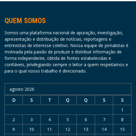
QUEM SOMOS
Somos uma plataforma nacional de apuração, investigação,
apresentação e distribuição de notícias, reportagens e
entrevistas de interesse coletivo. Nossa equipe de jornalistas é
motivada pela paixão de produzir e distribuir informação de
forma independente, obtida de fontes estabelecidas e
confiáveis, privilegiando sempre o leitor a quem respeitamos e
para o qual nosso trabalho é direcionado.
agosto 2026
D
S
T
Q
Q
S
S
1
2
3
4
5
6
7
8
9
10
11
12
13
14
15