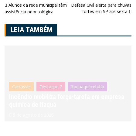
Navegação
Alunos da rede municipal têm
Defesa Civil alerta para chuvas
fortes em SP até sexta
assistência odontológica
de
Post
LEIA TAMBÉM
Carrossel
Destaque 2
Itaquaquecetuba
Incêndio mobiliza força-tarefa em empresa
química de Itaquá
5 de agosto de 2026