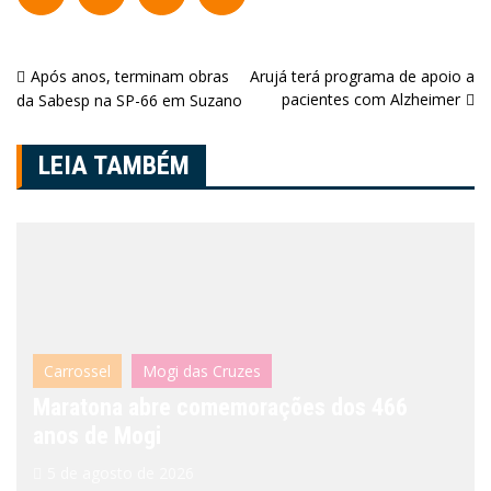
Navegação
Após anos, terminam obras
Arujá terá programa de apoio a
pacientes com Alzheimer
da Sabesp na SP-66 em Suzano
de
Post
LEIA TAMBÉM
Carrossel
Mogi das Cruzes
Maratona abre comemorações dos 466
anos de Mogi
5 de agosto de 2026