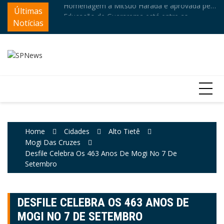
Homenagem a Mitsuo Harada é aprovada pela
Skip
Últimas
Ed
Educação de Guararema está entre as
Câmara de Mogi
to
hi
melhores do Brasil no Ideb
Notícias
content
Home
Cidades
Alto Tietê
Mogi Das Cruzes
Desfile Celebra Os 463 Anos De Mogi No 7 De
Setembro
DESFILE CELEBRA OS 463 ANOS DE
MOGI NO 7 DE SETEMBRO