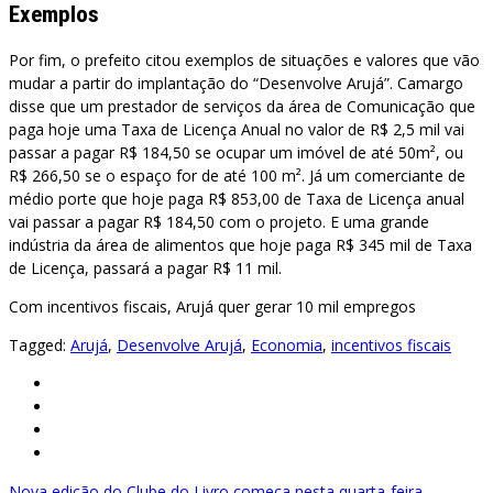
Exemplos
Por fim, o prefeito citou exemplos de situações e valores que vão
mudar a partir do implantação do “Desenvolve Arujá”. Camargo
disse que um prestador de serviços da área de Comunicação que
paga hoje uma Taxa de Licença Anual no valor de R$ 2,5 mil vai
passar a pagar R$ 184,50 se ocupar um imóvel de até 50m², ou
R$ 266,50 se o espaço for de até 100 m². Já um comerciante de
médio porte que hoje paga R$ 853,00 de Taxa de Licença anual
vai passar a pagar R$ 184,50 com o projeto. E uma grande
indústria da área de alimentos que hoje paga R$ 345 mil de Taxa
de Licença, passará a pagar R$ 11 mil.
Com incentivos fiscais, Arujá quer gerar 10 mil empregos
Tagged:
Arujá
,
Desenvolve Arujá
,
Economia
,
incentivos fiscais
Navegação
Nova edição do Clube do Livro começa nesta quarta-feira