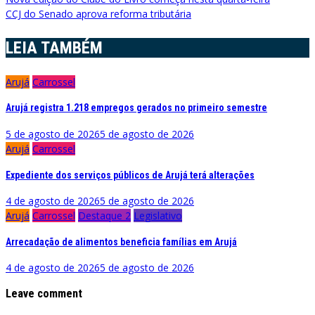
CCJ do Senado aprova reforma tributária
de
Post
LEIA TAMBÉM
Arujá
Carrossel
Arujá registra 1.218 empregos gerados no primeiro semestre
5 de agosto de 2026
5 de agosto de 2026
Arujá
Carrossel
Expediente dos serviços públicos de Arujá terá alterações
4 de agosto de 2026
5 de agosto de 2026
Arujá
Carrossel
Destaque 2
Legislativo
Arrecadação de alimentos beneficia famílias em Arujá
4 de agosto de 2026
5 de agosto de 2026
Leave comment