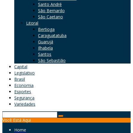
Santo André
São Bernardo
São Caetano
Litoral
Bertioga
Caraguatatuba
Guarujá
Ilhabela
Santos
São Sebastião
Capital
Legislativo
Brasil
Economia
Esportes
Segurança
Variedades
Search
Você Está Aqui
for:
Home