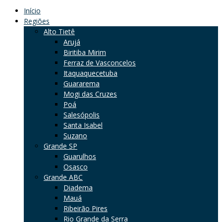
Início
Regiões
Alto Tietê
Arujá
Biritiba Mirim
Ferraz de Vasconcelos
Itaquaquecetuba
Guararema
Mogi das Cruzes
Poá
Salesópolis
Santa Isabel
Suzano
Grande SP
Guarulhos
Osasco
Grande ABC
Diadema
Mauá
Ribeirão Pires
Rio Grande da Serra