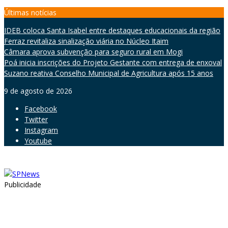
Skip
Últimas notícias
to
IDEB coloca Santa Isabel entre destaques educacionais da região
content
Ferraz revitaliza sinalização viária no Núcleo Itaim
Câmara aprova subvenção para seguro rural em Mogi
Poá inicia inscrições do Projeto Gestante com entrega de enxoval
Suzano reativa Conselho Municipal de Agricultura após 15 anos
9 de agosto de 2026
Facebook
Twitter
Instagram
Youtube
Publicidade