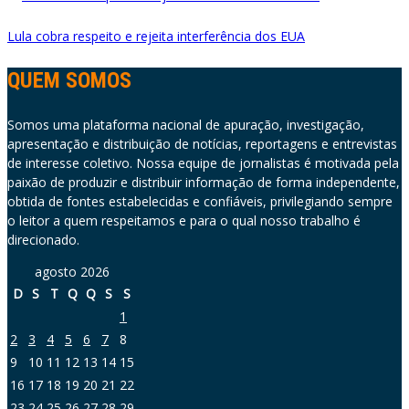
Lula cobra respeito e rejeita interferência dos EUA
QUEM SOMOS
Somos uma plataforma nacional de apuração, investigação,
apresentação e distribuição de notícias, reportagens e entrevistas
de interesse coletivo. Nossa equipe de jornalistas é motivada pela
paixão de produzir e distribuir informação de forma independente,
obtida de fontes estabelecidas e confiáveis, privilegiando sempre
o leitor a quem respeitamos e para o qual nosso trabalho é
direcionado.
agosto 2026
D
S
T
Q
Q
S
S
1
2
3
4
5
6
7
8
9
10
11
12
13
14
15
16
17
18
19
20
21
22
23
24
25
26
27
28
29