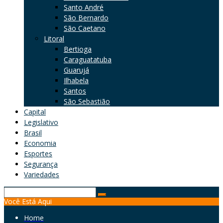
Santo André
São Bernardo
São Caetano
Litoral
Bertioga
Caraguatatuba
Guarujá
Ilhabela
Santos
São Sebastião
Capital
Legislativo
Brasil
Economia
Esportes
Segurança
Variedades
Search
Você Está Aqui
for:
Home