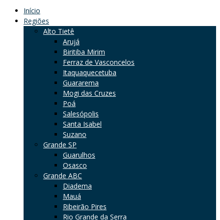
Início
Regiões
Alto Tietê
Arujá
Biritiba Mirim
Ferraz de Vasconcelos
Itaquaquecetuba
Guararema
Mogi das Cruzes
Poá
Salesópolis
Santa Isabel
Suzano
Grande SP
Guarulhos
Osasco
Grande ABC
Diadema
Mauá
Ribeirão Pires
Rio Grande da Serra