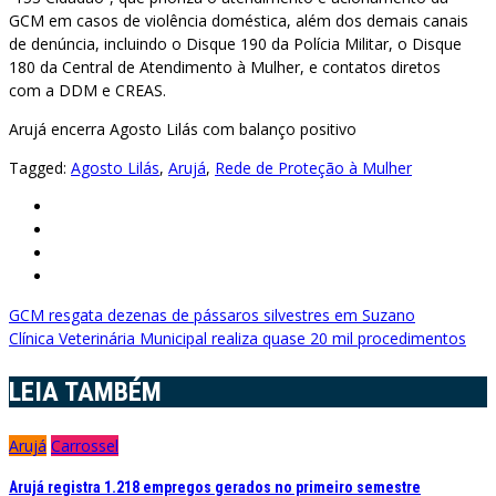
GCM em casos de violência doméstica, além dos demais canais
de denúncia, incluindo o Disque 190 da Polícia Militar, o Disque
180 da Central de Atendimento à Mulher, e contatos diretos
com a DDM e CREAS.
Arujá encerra Agosto Lilás com balanço positivo
Tagged:
Agosto Lilás
,
Arujá
,
Rede de Proteção à Mulher
Navegação
GCM resgata dezenas de pássaros silvestres em Suzano
Clínica Veterinária Municipal realiza quase 20 mil procedimentos
de
Post
LEIA TAMBÉM
Arujá
Carrossel
Arujá registra 1.218 empregos gerados no primeiro semestre