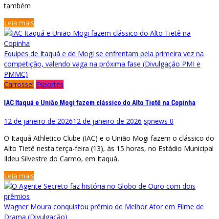
também
Leia mais
Equipes de Itaquá e de Mogi se enfrentam pela primeira vez na
competição, valendo vaga na próxima fase (Divulgação PMI e
PMMC)
Carrossel
Esportes
IAC Itaquá e União Mogi fazem clássico do Alto Tietê na Copinha
12 de janeiro de 2026
12 de janeiro de 2026
spnews
0
O Itaquá Athletico Clube (IAC) e o União Mogi fazem o clássico do
Alto Tietê nesta terça-feira (13), às 15 horas, no Estádio Municipal
Ildeu Silvestre do Carmo, em Itaquá,
Leia mais
Wagner Moura conquistou prêmio de Melhor Ator em Filme de
Drama (Divulgação)