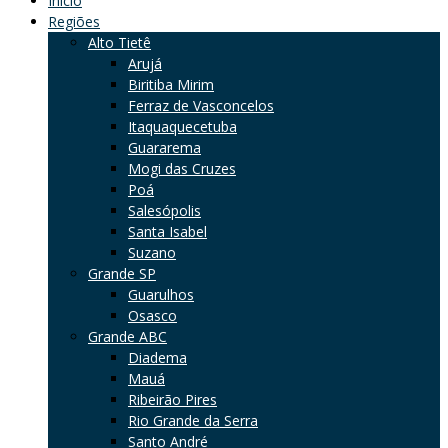
Início
Regiões
Alto Tietê
Arujá
Biritiba Mirim
Ferraz de Vasconcelos
Itaquaquecetuba
Guararema
Mogi das Cruzes
Poá
Salesópolis
Santa Isabel
Suzano
Grande SP
Guarulhos
Osasco
Grande ABC
Diadema
Mauá
Ribeirão Pires
Rio Grande da Serra
Santo André