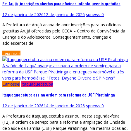
Em Arujá ,inscrições abertas para oficinas infantojuvenis gratuitas
12 de janeiro de 2026
12 de janeiro de 2026
spnews
0
A Prefeitura de Arujá acaba de abrir inscrições para as oficinas
gratuitas Arujá oferecidas pelo CCCA – Centro de Convivência da
Criança e do Adolescente. Consequentemente, crianças e
adolescentes de
Leia mais
A saúde de Itaquá avança: assinada a ordem de serviço para a
reforma da USF Parque Piratininga e entregues vacimóvel e três
vans para hemodiálise. "Fotos: Dayane Oliveira e SP News"
Carrossel
Itaquaquecetuba
Itaquaquecetuba assina ordem para reforma da USF Piratininga
12 de janeiro de 2026
14 de janeiro de 2026
spnews
0
A Prefeitura de Itaquaquecetuba assinou, nesta segunda-feira
(12), a ordem de serviço para a reforma e ampliação da Unidade
de Saúde da Família (USF) Parque Piratininga. Na mesma ocasião,