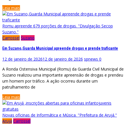
Leia mais
Romu apreende 679 porções de drogas. "Divulgação Secop
Suzano."
Carrossel
Suzano
Em Suzano,Guarda Municipal apreende drogas e prende traficante
12 de janeiro de 2026
12 de janeiro de 2026
spnews
0
A Ronda Ostensiva Municipal (Romu) da Guarda Civil Municipal de
Suzano realizou uma importante apreensão de drogas e prendeu
um homem por tráfico. A ação ocorreu durante um
patrulhamento de
Leia mais
Novas oficinas de Informática e Música. "Prefeitura de Arujá."
Arujá
Carrossel