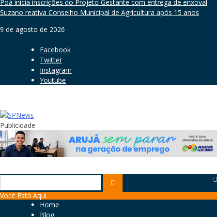
Poá inicia inscrições do Projeto Gestante com entrega de enxoval
Suzano reativa Conselho Municipal de Agricultura após 15 anos
9 de agosto de 2026
Facebook
Twitter
Instagram
Youtube
Publicidade
Search
for:
Você Está Aqui
Home
Blog