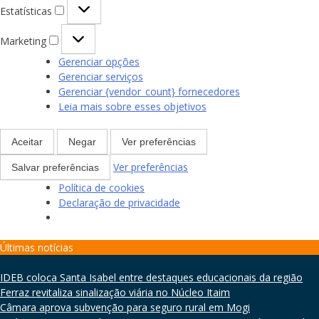
Estatísticas
Estatísticas
Marketing
Marketing
Gerenciar opções
Gerenciar serviços
Gerenciar {vendor_count} fornecedores
Leia mais sobre esses objetivos
Aceitar
Negar
Ver preferências
Ver preferências
Salvar preferências
Política de cookies
Declaração de privacidade
Skip
Últimas notícias
to
content
IDEB coloca Santa Isabel entre destaques educacionais da região
Ferraz revitaliza sinalização viária no Núcleo Itaim
Câmara aprova subvenção para seguro rural em Mogi