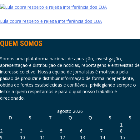
Lula cobra respeito e rejeita interferência dos EUA
QUEM SOMOS
Somos uma plataforma nacional de apuração, investigação,
apresentação e distribuição de notícias, reportagens e entrevistas de
interesse coletivo. Nossa equipe de jornalistas é motivada pela
paixão de produzir e distribuir informação de forma independente,
obtida de fontes estabelecidas e confiáveis, privilegiando sempre o
leitor a quem respeitamos e para o qual nosso trabalho é
direcionado.
agosto 2026
D
S
T
Q
Q
S
S
1
2
3
4
5
6
7
8
9
10
11
12
13
14
15