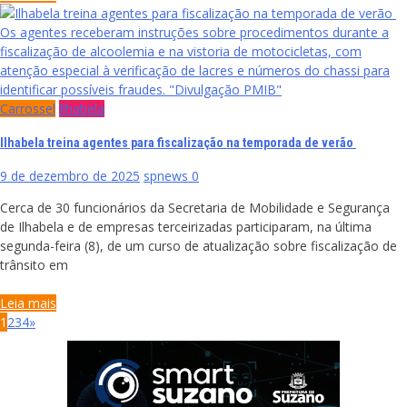
Os agentes receberam instruções sobre procedimentos durante a
fiscalização de alcoolemia e na vistoria de motocicletas, com
atenção especial à verificação de lacres e números do chassi para
identificar possíveis fraudes. "Divulgação PMIB"
Carrossel
Ilhabela
Ilhabela treina agentes para fiscalização na temporada de verão
9 de dezembro de 2025
spnews
0
Cerca de 30 funcionários da Secretaria de Mobilidade e Segurança
de Ilhabela e de empresas terceirizadas participaram, na última
segunda-feira (8), de um curso de atualização sobre fiscalização de
trânsito em
Leia mais
Paginação
1
2
3
4
»
de
posts