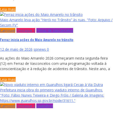
Leia mais
Maio Amarelo leva ação “Herói no Trânsito” às ruas. "Foto: Arquivo /
Secom FV"
Carrossel
Destaque 1
Ferraz de Vasconcelos
Ferraz inicia ações do Maio Amarelo no trânsito
12 de maio de 2026
spnews
0
As ações do Maio Amarelo 2026 começaram nesta segunda-feira
(12) em Ferraz de Vasconcelos com uma programação voltada à
conscientização e à redução de acidentes de trânsito. Neste ano, a
Leia mais
Prefeitura inicia obra do primeiro viaduto interno de Guarulhos.
"Foto: Fábio Nunes Teixeira e Diego Fróis / Galeria de Imagens:
https://www.guarulhos.sp.gov.br/node/31611."
Carrossel
Destaque 2
Guarulhos