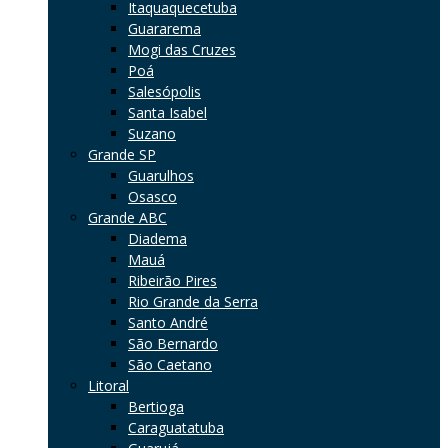
Itaquaquecetuba
Guararema
Mogi das Cruzes
Poá
Salesópolis
Santa Isabel
Suzano
Grande SP
Guarulhos
Osasco
Grande ABC
Diadema
Mauá
Ribeirão Pires
Rio Grande da Serra
Santo André
São Bernardo
São Caetano
Litoral
Bertioga
Caraguatatuba