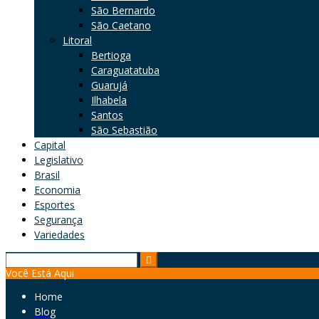
São Bernardo
São Caetano
Litoral
Bertioga
Caraguatatuba
Guarujá
Ilhabela
Santos
São Sebastião
Capital
Legislativo
Brasil
Economia
Esportes
Segurança
Variedades
Search
Você Está Aqui
for:
Home
Blog