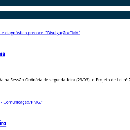
o e diagnóstico precoce. "Divulgação/CMA"
ma
 na Sessão Ordinária de segunda-feira (23/03), o Projeto de Lei nº 
i - Comunicação/PMG."
iro