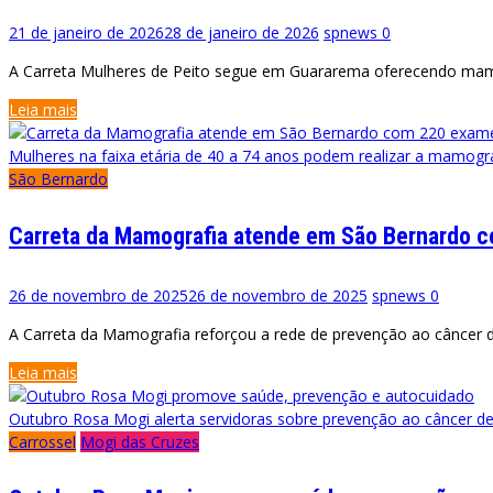
21 de janeiro de 2026
28 de janeiro de 2026
spnews
0
A Carreta Mulheres de Peito segue em Guararema oferecendo mamogr
Leia mais
Mulheres na faixa etária de 40 a 74 anos podem realizar a mamogr
São Bernardo
Carreta da Mamografia atende em São Bernardo 
26 de novembro de 2025
26 de novembro de 2025
spnews
0
A Carreta da Mamografia reforçou a rede de prevenção ao câncer
Leia mais
Outubro Rosa Mogi alerta servidoras sobre prevenção ao câncer 
Carrossel
Mogi das Cruzes