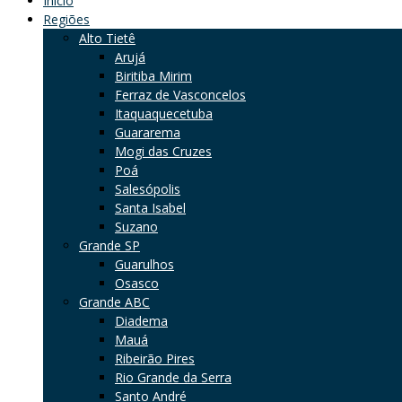
Início
Regiões
Alto Tietê
Arujá
Biritiba Mirim
Ferraz de Vasconcelos
Itaquaquecetuba
Guararema
Mogi das Cruzes
Poá
Salesópolis
Santa Isabel
Suzano
Grande SP
Guarulhos
Osasco
Grande ABC
Diadema
Mauá
Ribeirão Pires
Rio Grande da Serra
Santo André