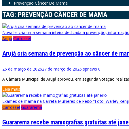
Prevenção Câncer De Mama
TAG:
PREVENÇÃO CÂNCER DE MAMA
Nova lei cria uma semana inteira dedicada à prevenção, informaçã
Arujá
Carrossel
Arujá cria semana de prevenção ao câncer de ma
26 de março de 2026
27 de março de 2026
spnews
0
A Câmara Municipal de Arujá aprovou, em segunda votação realizada
Leia mais
Exames de mama na Carreta Mulheres de Peito "Foto: Warley Kenj
Carrossel
Guararema
Guararema recebe mamografias gratuitas até jane