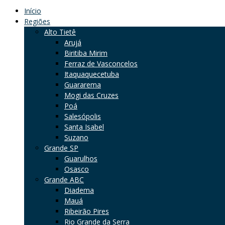
Início
Regiões
Alto Tietê
Arujá
Biritiba Mirim
Ferraz de Vasconcelos
Itaquaquecetuba
Guararema
Mogi das Cruzes
Poá
Salesópolis
Santa Isabel
Suzano
Grande SP
Guarulhos
Osasco
Grande ABC
Diadema
Mauá
Ribeirão Pires
Rio Grande da Serra