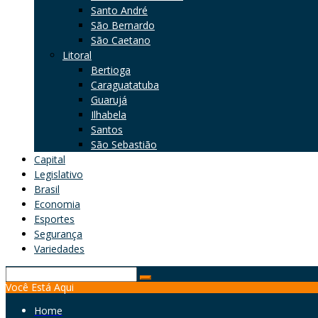
Santo André
São Bernardo
São Caetano
Litoral
Bertioga
Caraguatatuba
Guarujá
Ilhabela
Santos
São Sebastião
Capital
Legislativo
Brasil
Economia
Esportes
Segurança
Variedades
Search
Você Está Aqui
for:
Home