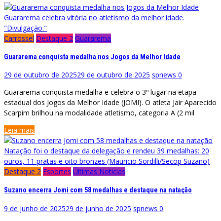
Guararema celebra vitória no atletismo da melhor idade.
"Divulgação."
Carrossel
Destaque 2
Guararema
Guararema conquista medalha nos Jogos da Melhor Idade
29 de outubro de 2025
29 de outubro de 2025
spnews
0
Guararema conquista medalha e celebra o 3º lugar na etapa
estadual dos Jogos da Melhor Idade (JOMI). O atleta Jair Aparecido
Scarpim brilhou na modalidade atletismo, categoria A (2 mil
Leia mais
Natação foi o destaque da delegação e rendeu 39 medalhas: 20
ouros, 11 pratas e oito bronzes (Mauricio Sordilli/Secop Suzano)
Destaque 2
Esportes
Últimas Notícias
Suzano encerra Jomi com 58 medalhas e destaque na natação
9 de junho de 2025
29 de junho de 2025
spnews
0