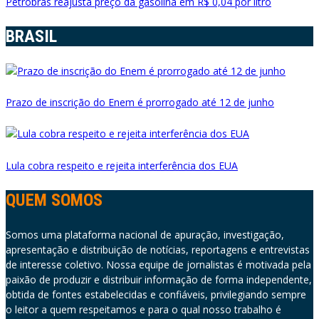
Petrobras reajusta preço da gasolina em R$ 0,04 por litro
BRASIL
Prazo de inscrição do Enem é prorrogado até 12 de junho
Lula cobra respeito e rejeita interferência dos EUA
QUEM SOMOS
Somos uma plataforma nacional de apuração, investigação,
apresentação e distribuição de notícias, reportagens e entrevistas
de interesse coletivo. Nossa equipe de jornalistas é motivada pela
paixão de produzir e distribuir informação de forma independente,
obtida de fontes estabelecidas e confiáveis, privilegiando sempre
o leitor a quem respeitamos e para o qual nosso trabalho é