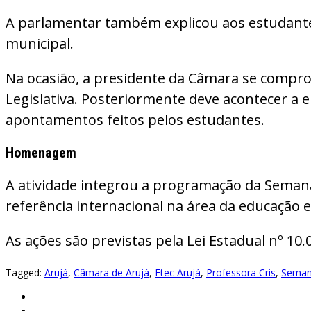
A parlamentar também explicou aos estudantes 
municipal.
Na ocasião, a presidente da Câmara se comp
Legislativa. Posteriormente deve acontecer a e
apontamentos feitos pelos estudantes.
Homenagem
A atividade integrou a programação da Semana
referência internacional na área da educação 
As ações são previstas pela Lei Estadual nº 10
Tagged:
Arujá
,
Câmara de Arujá
,
Etec Arujá
,
Professora Cris
,
Semana