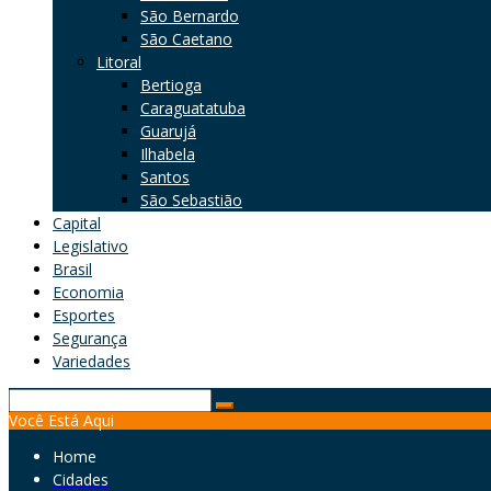
São Bernardo
São Caetano
Litoral
Bertioga
Caraguatatuba
Guarujá
Ilhabela
Santos
São Sebastião
Capital
Legislativo
Brasil
Economia
Esportes
Segurança
Variedades
Search
Você Está Aqui
for:
Home
Cidades