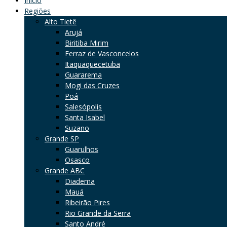
Início
Regiões
Alto Tietê
Arujá
Biritiba Mirim
Ferraz de Vasconcelos
Itaquaquecetuba
Guararema
Mogi das Cruzes
Poá
Salesópolis
Santa Isabel
Suzano
Grande SP
Guarulhos
Osasco
Grande ABC
Diadema
Mauá
Ribeirão Pires
Rio Grande da Serra
Santo André