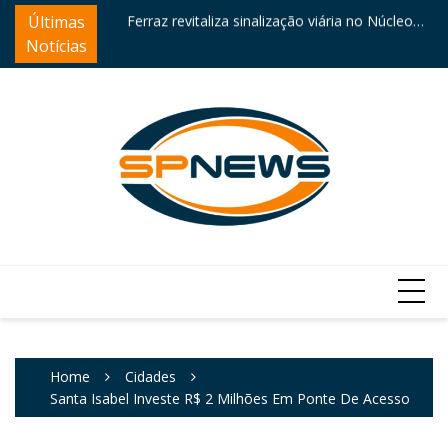
Skip
ntre destaques
Últimas
Ferraz revitaliza sinalização viária no Núcleo
Câ
to
Itaim
e
Notícias
content
Home
Cidades
Santa Isabel Investe R$ 2 Milhões Em Ponte De Acesso