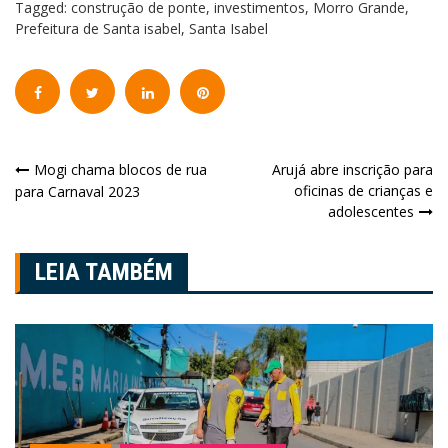
Tagged:
construção de ponte
,
investimentos
,
Morro Grande
,
Prefeitura de Santa isabel
,
Santa Isabel
Navegação
Mogi chama blocos de rua
Arujá abre inscrição para
oficinas de crianças e
para Carnaval 2023
de
adolescentes
Post
LEIA TAMBÉM