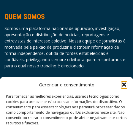
QUEM SOMOS
Somos uma plataforma nacional de apuração, investigação,
apresentação e distribuição de notícias, reportagens e
entrevistas de interesse coletivo. Nossa equipe de jornalistas é
motivada pela paixão de produzir e distribuir informação de
forma independente, obtida de fontes estabelecidas e
confiáveis, privilegiando sempre o leitor a quem respeitamos e
para o qual nosso trabalho é direcionado.
agosto 2026
Gerenciar o consentimento
D
S
T
Q
Q
S
S
Para fornecer as melhores experiências, usamos tecnologias como
cookies para armazenar e/ou acessar informações do dispositivo. O
1
consentimento para essas tecnologias nos permitirá processar dados
como comportamento de navegação ou IDs exclusivos neste site. Não
2
3
4
5
6
7
8
consentir ou retirar o consentimento pode afetar negativamente certos
9
10
11
12
13
14
15
recursos e funções.
16
17
18
19
20
21
22