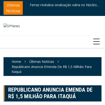
Skip
ntre destaques
Últimas
Ferraz revitaliza sinalização viária no Núcleo
Câ
to
Itaim
e
Notícias
content
Home
Últimas Notícias
Republicano Anuncia Emenda De R$ 1,5 Milhão Para
Itaquá
REPUBLICANO ANUNCIA EMENDA DE
R$ 1,5 MILHÃO PARA ITAQUÁ