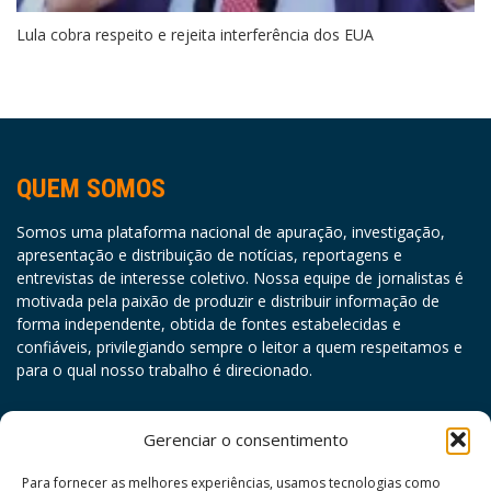
Lula cobra respeito e rejeita interferência dos EUA
QUEM SOMOS
Somos uma plataforma nacional de apuração, investigação,
apresentação e distribuição de notícias, reportagens e
entrevistas de interesse coletivo. Nossa equipe de jornalistas é
motivada pela paixão de produzir e distribuir informação de
forma independente, obtida de fontes estabelecidas e
confiáveis, privilegiando sempre o leitor a quem respeitamos e
para o qual nosso trabalho é direcionado.
agosto 2026
Gerenciar o consentimento
D
S
T
Q
Q
S
S
Para fornecer as melhores experiências, usamos tecnologias como