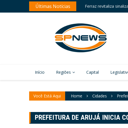
Skip
es educacionais da região
Últimas Notícias
Ferraz revitaliza sinali
to
content
Início
Regiões
Capital
Legislati
Você Está Aqui
Home
Cidades
Prefe
PREFEITURA DE ARUJÁ INICIA 