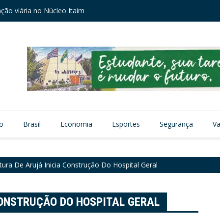
zação viária no Núcleo Itaim
Câmara
vo
Brasil
Economia
Esportes
Segurança
Va
itura De Arujá Inicia Construção Do Hospital Geral
CONSTRUÇÃO DO HOSPITAL GERAL