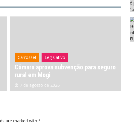
Carrossel
Legislativo
C
Câmara aprova subvenção para seguro
ID
rural em Mogi
de
7 de agosto de 2026
lds are marked with *.