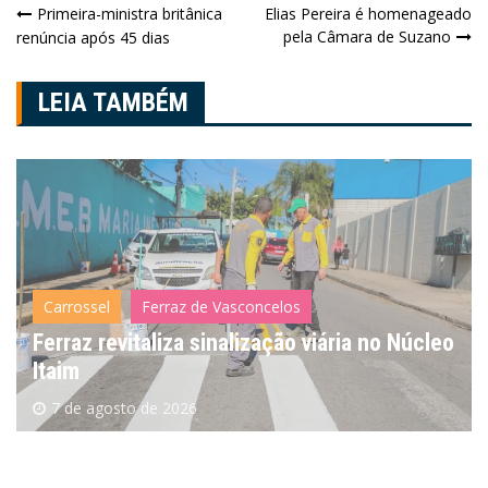
Navegação
Primeira-ministra britânica
Elias Pereira é homenageado
pela Câmara de Suzano
renúncia após 45 dias
de
Post
LEIA TAMBÉM
Carrossel
Ferraz de Vasconcelos
Ferraz revitaliza sinalização viária no Núcleo
Itaim
7 de agosto de 2026