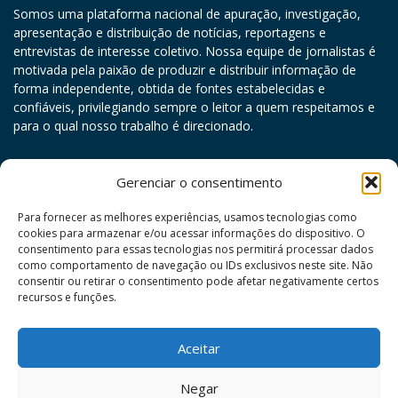
Somos uma plataforma nacional de apuração, investigação,
apresentação e distribuição de notícias, reportagens e
entrevistas de interesse coletivo. Nossa equipe de jornalistas é
motivada pela paixão de produzir e distribuir informação de
forma independente, obtida de fontes estabelecidas e
confiáveis, privilegiando sempre o leitor a quem respeitamos e
para o qual nosso trabalho é direcionado.
agosto 2026
Gerenciar o consentimento
D
S
T
Q
Q
S
S
Para fornecer as melhores experiências, usamos tecnologias como
cookies para armazenar e/ou acessar informações do dispositivo. O
1
consentimento para essas tecnologias nos permitirá processar dados
como comportamento de navegação ou IDs exclusivos neste site. Não
2
3
4
5
6
7
8
consentir ou retirar o consentimento pode afetar negativamente certos
9
10
11
12
13
14
15
recursos e funções.
16
17
18
19
20
21
22
Aceitar
23
24
25
26
27
28
29
30
31
Negar