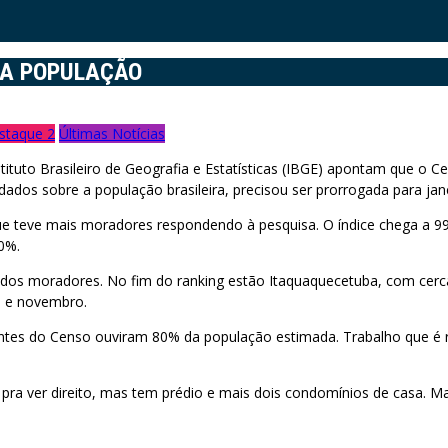
DA POPULAÇÃO
staque 2
Últimas Notícias
tuto Brasileiro de Geografia e Estatísticas (IBGE) apontam que o C
r dados sobre a população brasileira, precisou ser prorrogada para ja
ue teve mais moradores respondendo à pesquisa. O índice chega a 99
0%.
os moradores. No fim do ranking estão Itaquaquecetuba, com cerca
o e novembro.
ntes do Censo ouviram 80% da população estimada. Trabalho que é 
pra ver direito, mas tem prédio e mais dois condomínios de casa. Ma