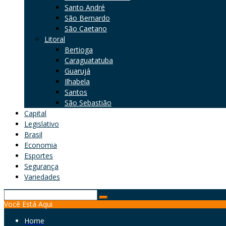
Santo André
São Bernardo
São Caetano
Litoral
Bertioga
Caraguatatuba
Guarujá
Ilhabela
Santos
São Sebastião
Capital
Legislativo
Brasil
Economia
Esportes
Segurança
Variedades
Search
Você Está Aqui
for:
Home