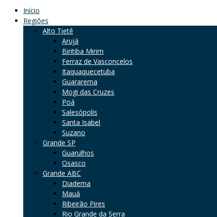
Início
Regiões
Alto Tietê
Arujá
Biritiba Mirim
Ferraz de Vasconcelos
Itaquaquecetuba
Guararema
Mogi das Cruzes
Poá
Salesópolis
Santa Isabel
Suzano
Grande SP
Guarulhos
Osasco
Grande ABC
Diadema
Mauá
Ribeirão Pires
Rio Grande da Serra