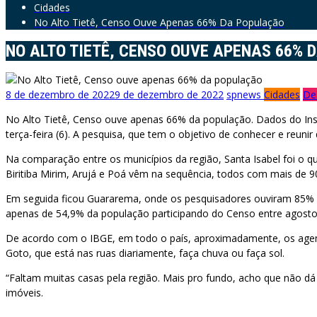
Cidades
No Alto Tietê, Censo Ouve Apenas 66% Da População
NO ALTO TIETÊ, CENSO OUVE APENAS 66% 
8 de dezembro de 2022
9 de dezembro de 2022
spnews
Cidades
De
No Alto Tietê, Censo ouve apenas 66% da população. Dados do Insti
terça-feira (6). A pesquisa, que tem o objetivo de conhecer e reuni
Na comparação entre os municípios da região, Santa Isabel foi o q
Biritiba Mirim, Arujá e Poá vêm na sequência, todos com mais de 9
Em seguida ficou Guararema, onde os pesquisadores ouviram 85% d
apenas de 54,9% da população participando do Censo entre agost
De acordo com o IBGE, em todo o país, aproximadamente, os age
Goto, que está nas ruas diariamente, faça chuva ou faça sol.
“Faltam muitas casas pela região. Mais pro fundo, acho que não dá 
imóveis.