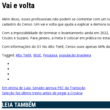
Vai e volta
Além disso, esses profissionais não podem se contentar com um nã
cadastro do Censo. Um vai e volta que ajuda a explicar a demora n
Com a impossibilidade de terminar o levantamento ainda em 2022, o
Cruzes e Suzano. Para janeiro, a meta é colocar em prática no est
Com informações do G1 No Alto Tietê, Censo ouve apenas 66% da
Tagged:
Alto Tietê
,
IBGE
,
Pesquisa
,
população brasileira
Navegação
Em vitória de Lula, Senado aprova PEC da Transição
Seleção faz último treino antes de pegar a Croácia
de
LEIA TAMBÉM
Post