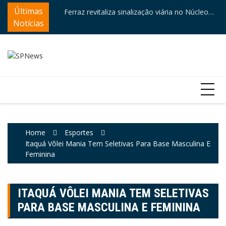
Skip
ntre destaques
Últimas
Ferraz revitaliza sinalização viária no Núcleo
Câ
to
Itaim
e
Notícias
content
Home
Esportes
Itaquá Vôlei Mania Tem Seletivas Para Base Masculina E
Feminina
ITAQUÁ VÔLEI MANIA TEM SELETIVAS
PARA BASE MASCULINA E FEMININA