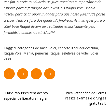
Por fim, o prefeito Eduardo Boigues ressaltou a importância do
esporte para a formação dos jovens. “O Itaquá Vôlei Mania
nasceu para criar oportunidades para que nossa juventude possa
crescer dentro e fora das quadras”, finalizou. As inscrições para o
vôlei base Itaquá devem ser realizadas exclusivamente pelo
formulário online: shre.ink/oaG4.
Tagged:
categorias de base vôlei
,
esporte Itaquaquecetuba
,
Itaquá Vôlei Mania
,
peneiras Itaquá
,
seletivas de vôlei
,
vôlei
base
Navegação
Ribeirão Pires tem acervo
Clínica veterinária de Ferraz
realiza exames e cirurgias
especial de literatura negra
de
gratuitas