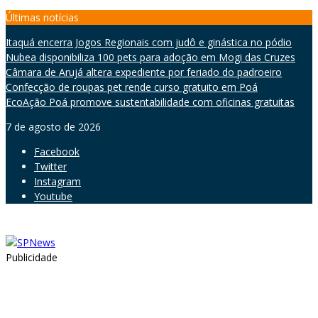
Skip
Últimas notícias
to
Itaquá encerra Jogos Regionais com judô e ginástica no pódio
content
Nubea disponibiliza 100 pets para adoção em Mogi das Cruzes
Câmara de Arujá altera expediente por feriado do padroeiro
Confecção de roupas pet rende curso gratuito em Poá
EcoAção Poá promove sustentabilidade com oficinas gratuitas
7 de agosto de 2026
Facebook
Twitter
Instagram
Youtube
Publicidade