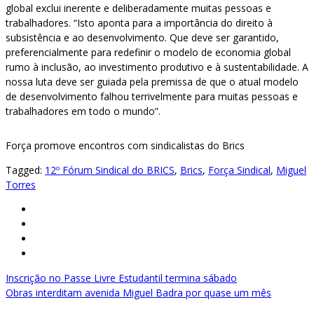
global exclui inerente e deliberadamente muitas pessoas e
trabalhadores. “Isto aponta para a importância do direito à
subsistência e ao desenvolvimento. Que deve ser garantido,
preferencialmente para redefinir o modelo de economia global
rumo à inclusão, ao investimento produtivo e à sustentabilidade. A
nossa luta deve ser guiada pela premissa de que o atual modelo
de desenvolvimento falhou terrivelmente para muitas pessoas e
trabalhadores em todo o mundo”.
Força promove encontros com sindicalistas do Brics
Tagged:
12º Fórum Sindical do BRICS
,
Brics
,
Força Sindical
,
Miguel
Torres
Navegação
Inscrição no Passe Livre Estudantil termina sábado
Obras interditam avenida Miguel Badra por quase um mês
de
Post