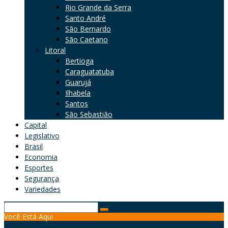
Rio Grande da Serra
Santo André
São Bernardo
São Caetano
Litoral
Bertioga
Caraguatatuba
Guarujá
Ilhabela
Santos
São Sebastião
Capital
Legislativo
Brasil
Economia
Esportes
Segurança
Variedades
Search
Você Está Aqui
for: