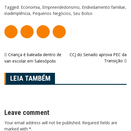
Tagged:
Economia
,
Empreendedorismo
,
Endividamento familiar
,
inadimplência
,
Pequenos Negócios
,
Seu Bolso
Navegação
Criança é baleada dentro de
CCJ do Senado aprova PEC da
Transição
van escolar em Salesópolis
de
Post
LEIA TAMBÉM
Leave comment
Your email address will not be published. Required fields are
marked with *.