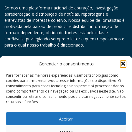
Somos uma plataforma nacional de apuração, investigação,
apresentação e distribuição de notícias, reportagens e
entrevistas de interesse coletivo. Nossa equipe de jornalistas é
motivada pela paixão de produzir e distribuir informação de
forma independente, obtida de fontes estabelecidas e
confiáveis, privilegiando sempre o leitor a quem respeitamos e
para o qual nosso trabalho é direcionado.
agosto 2026
Gerenciar o consentimento
D
S
T
Q
Q
S
S
Para fornecer as melhores experiências, usamos tecnologias como
cookies para armazenar e/ou acessar informações do dispositivo. O
1
consentimento para essas tecnologias nos permitirá processar dados
como comportamento de navegação ou IDs exclusivos neste site. Não
2
3
4
5
6
7
8
consentir ou retirar o consentimento pode afetar negativamente certos
9
10
11
12
13
14
15
recursos e funções.
16
17
18
19
20
21
22
Aceitar
23
24
25
26
27
28
29
30
31
Negar