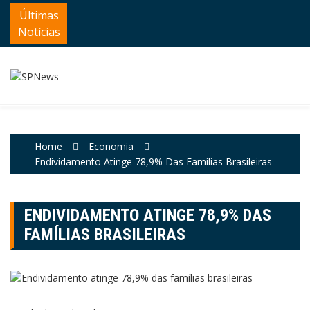
Skip
Últimas
to
Notícias
content
Home
Economia
Endividamento Atinge 78,9% Das Famílias Brasileiras
ENDIVIDAMENTO ATINGE 78,9% DAS
FAMÍLIAS BRASILEIRAS