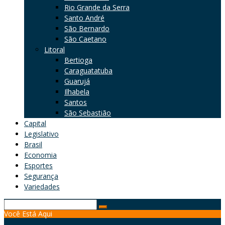
Rio Grande da Serra
Santo André
São Bernardo
São Caetano
Litoral
Bertioga
Caraguatatuba
Guarujá
Ilhabela
Santos
São Sebastião
Capital
Legislativo
Brasil
Economia
Esportes
Segurança
Variedades
Search
Você Está Aqui
for: