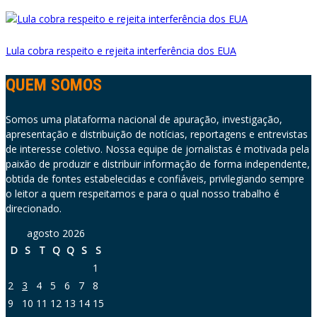
Lula cobra respeito e rejeita interferência dos EUA
QUEM SOMOS
Somos uma plataforma nacional de apuração, investigação,
apresentação e distribuição de notícias, reportagens e entrevistas
de interesse coletivo. Nossa equipe de jornalistas é motivada pela
paixão de produzir e distribuir informação de forma independente,
obtida de fontes estabelecidas e confiáveis, privilegiando sempre
o leitor a quem respeitamos e para o qual nosso trabalho é
direcionado.
agosto 2026
D
S
T
Q
Q
S
S
1
2
3
4
5
6
7
8
9
10
11
12
13
14
15