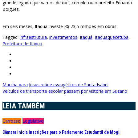
grande legado que vamos deixar”, completou o prefeito Eduardo
Boigues.
Em seis meses, Itaquá investe R$ 73,5 milhões em obras
Tagged:
infraestrutura
,
investimentos
,
Itaquá
,
Itaquaquecetuba
,
Prefeitura de Itaquá
Navegação
Marcha para Jesus reúne evangélicos de Santa Isabel
Veículos de transporte escolar passam por vistoria em Suzano
de
Post
LEIA TAMBÉM
Carrossel
Legislativo
Câmara inicia inscrições para o Parlamento Estudantil de Mogi