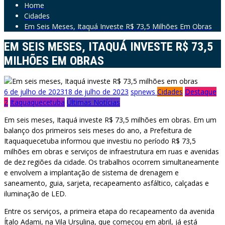
Home
Cidades
Em Seis Meses, Itaquá Investe R$ 73,5 Milhões Em Obras
EM SEIS MESES, ITAQUÁ INVESTE R$ 73,5
MILHÕES EM OBRAS
6 de julho de 2023
18 de julho de 2023
spnews
Cidades
Destaque
2
Itaquaquecetuba
Últimas Notícias
Em seis meses, Itaquá investe R$ 73,5 milhões em obras. Em um
balanço dos primeiros seis meses do ano, a Prefeitura de
Itaquaquecetuba informou que investiu no período R$ 73,5
milhões em obras e serviços de infraestrutura em ruas e avenidas
de dez regiões da cidade. Os trabalhos ocorrem simultaneamente
e envolvem a implantação de sistema de drenagem e
saneamento, guia, sarjeta, recapeamento asfáltico, calçadas e
iluminação de LED.
Entre os serviços, a primeira etapa do recapeamento da avenida
Ítalo Adami, na Vila Ursulina, que começou em abril, já está