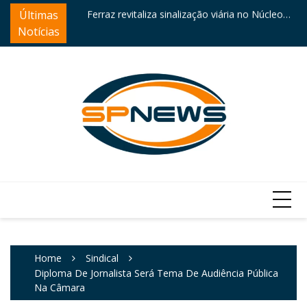
Skip
ntre destaques
Últimas
Ferraz revitaliza sinalização viária no Núcleo
Câ
to
Itaim
e
Notícias
content
Home
Sindical
Diploma De Jornalista Será Tema De Audiência Pública
Na Câmara