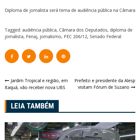
Diploma de jornalista será tema de audiência pública na Câmara
Tagged:
audiência pública
,
Câmara dos Deputados
,
diploma de
jornalista
,
Fenaj
,
jornalismo
,
PEC 206/12
,
Senado Federal
Navegação
Jardim Tropical e região, em
Prefeito e presidente da Alesp
visitam Fórum de Suzano
Itaquá, vão receber nova UBS
de
Post
LEIA TAMBÉM