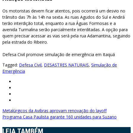
Os motoristas devem ficar atentos, pois ocorrerá um desvio no
trânsito das 7h às 14h na sexta. As ruas Agudos do Sul e Andirá
terão interdição total, enquanto a rua Águas Formosas e a
avenida Turmalina serão parcialmente interditadas. A opção para
quem precisar acessar as vias será pela rua Adamantina, seguindo
pela estrada do Ribeiro.
Defesa Civil promove simulação de emergência em Itaquá
Tagged:
Defesa Civil
,
DESASTRES NATURAIS
,
Simulação de
Emergência
Navegação
Metalúrgicos da Avibras aprovam renovação do layoff
Programa Casa Paulista garante 160 unidades para Suzano
de
Post
LEIA TAMBÉM