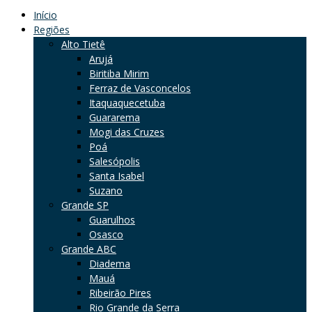
Início
Regiões
Alto Tietê
Arujá
Biritiba Mirim
Ferraz de Vasconcelos
Itaquaquecetuba
Guararema
Mogi das Cruzes
Poá
Salesópolis
Santa Isabel
Suzano
Grande SP
Guarulhos
Osasco
Grande ABC
Diadema
Mauá
Ribeirão Pires
Rio Grande da Serra