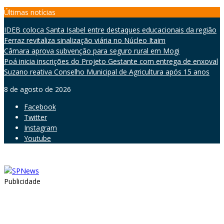
Skip
Últimas notícias
to
IDEB coloca Santa Isabel entre destaques educacionais da região
content
Ferraz revitaliza sinalização viária no Núcleo Itaim
Câmara aprova subvenção para seguro rural em Mogi
Poá inicia inscrições do Projeto Gestante com entrega de enxoval
Suzano reativa Conselho Municipal de Agricultura após 15 anos
8 de agosto de 2026
Facebook
Twitter
Instagram
Youtube
Publicidade