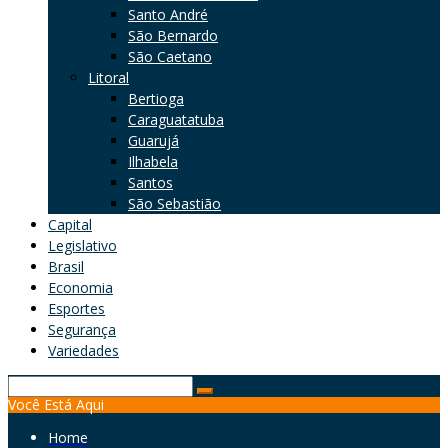
Santo André
São Bernardo
São Caetano
Litoral
Bertioga
Caraguatatuba
Guarujá
Ilhabela
Santos
São Sebastião
Capital
Legislativo
Brasil
Economia
Esportes
Segurança
Variedades
Search
Você Está Aqui
for:
Home