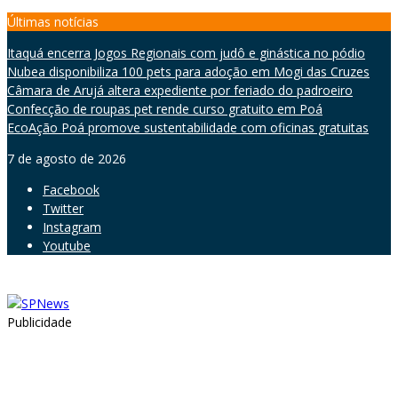
Skip
Últimas notícias
to
Itaquá encerra Jogos Regionais com judô e ginástica no pódio
content
Nubea disponibiliza 100 pets para adoção em Mogi das Cruzes
Câmara de Arujá altera expediente por feriado do padroeiro
Confecção de roupas pet rende curso gratuito em Poá
EcoAção Poá promove sustentabilidade com oficinas gratuitas
7 de agosto de 2026
Facebook
Twitter
Instagram
Youtube
Publicidade