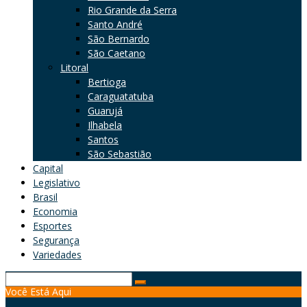
Rio Grande da Serra
Santo André
São Bernardo
São Caetano
Litoral
Bertioga
Caraguatatuba
Guarujá
Ilhabela
Santos
São Sebastião
Capital
Legislativo
Brasil
Economia
Esportes
Segurança
Variedades
Search
Você Está Aqui
for: