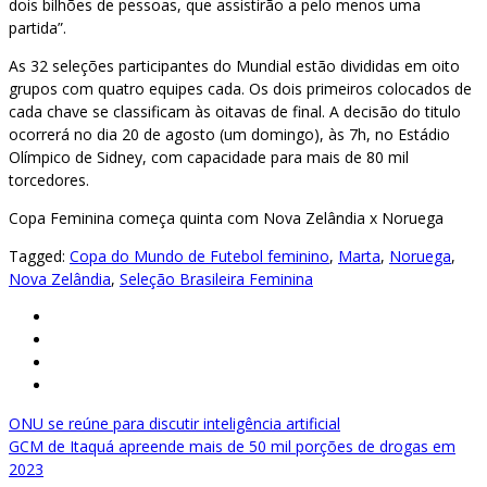
dois bilhões de pessoas, que assistirão a pelo menos uma
partida”.
As 32 seleções participantes do Mundial estão divididas em oito
grupos com quatro equipes cada. Os dois primeiros colocados de
cada chave se classificam às oitavas de final. A decisão do titulo
ocorrerá no dia 20 de agosto (um domingo), às 7h, no Estádio
Olímpico de Sidney, com capacidade para mais de 80 mil
torcedores.
Copa Feminina começa quinta com Nova Zelândia x Noruega
Tagged:
Copa do Mundo de Futebol feminino
,
Marta
,
Noruega
,
Nova Zelândia
,
Seleção Brasileira Feminina
Navegação
ONU se reúne para discutir inteligência artificial
GCM de Itaquá apreende mais de 50 mil porções de drogas em
de
2023
Post