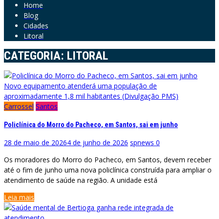
Home
Blog
Cidades
Litoral
CATEGORIA:
LITORAL
Novo equipamento atenderá uma população de
aproximadamente 1,8 mil habitantes (Divulgação PMS)
Carrossel
Santos
Policlínica do Morro do Pacheco, em Santos, sai em junho
28 de maio de 2026
4 de junho de 2026
spnews
0
Os moradores do Morro do Pacheco, em Santos, devem receber
até o fim de junho uma nova policlínica construída para ampliar o
atendimento de saúde na região. A unidade está
Leia mais