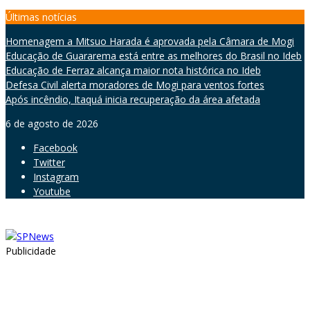
Skip
Últimas notícias
to
Homenagem a Mitsuo Harada é aprovada pela Câmara de Mogi
content
Educação de Guararema está entre as melhores do Brasil no Ideb
Educação de Ferraz alcança maior nota histórica no Ideb
Defesa Civil alerta moradores de Mogi para ventos fortes
Após incêndio, Itaquá inicia recuperação da área afetada
6 de agosto de 2026
Facebook
Twitter
Instagram
Youtube
Publicidade