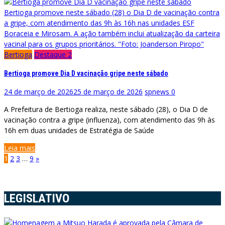
Bertioga promove neste sábado (28) o Dia D de vacinação contra
a gripe, com atendimento das 9h às 16h nas unidades ESF
Boraceia e Mirosam. A ação também inclui atualização da carteira
vacinal para os grupos prioritários. "Foto: Joanderson Piropo"
Bertioga
Destaque 2
Bertioga promove Dia D vacinação gripe neste sábado
24 de março de 2026
25 de março de 2026
spnews
0
A Prefeitura de Bertioga realiza, neste sábado (28), o Dia D de
vacinação contra a gripe (influenza), com atendimento das 9h às
16h em duas unidades de Estratégia de Saúde
Leia mais
Paginação
1
2
3
…
9
»
de
posts
LEGISLATIVO