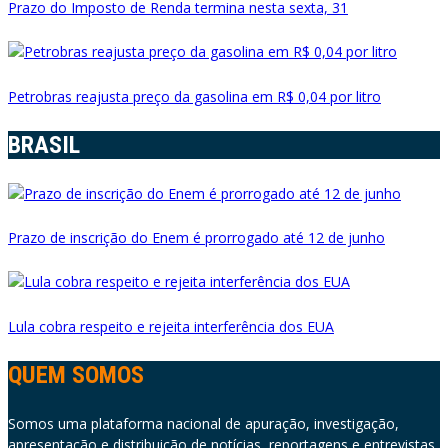
Prazo do Imposto de Renda termina nesta sexta, 31
Petrobras reajusta preço da gasolina em R$ 0,04 por litro
BRASIL
Prazo de inscrição do Enem é prorrogado até 12 de junho
Lula cobra respeito e rejeita interferência dos EUA
QUEM SOMOS
Somos uma plataforma nacional de apuração, investigação,
apresentação e distribuição de notícias, reportagens e entrevistas