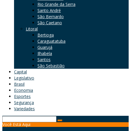
Rio Grande da Serra
Santo André
São Bernardo
São Caetano
Litoral
Bertioga
Caraguatatuba
Guarujá
Ilhabela
Santos
São Sebastião
Capital
Legislativo
Brasil
Economia
Esportes
Segurança
Variedades
Search
Você Está Aqui
for: