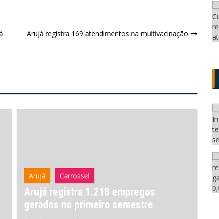
á
Arujá registra 169 atendimentos na multivacinação
Carrossel
Ferraz de Vasconcelos
C
Mulheres ganham destaque na
H
abertura do Agosto Lilás em Ferraz
J