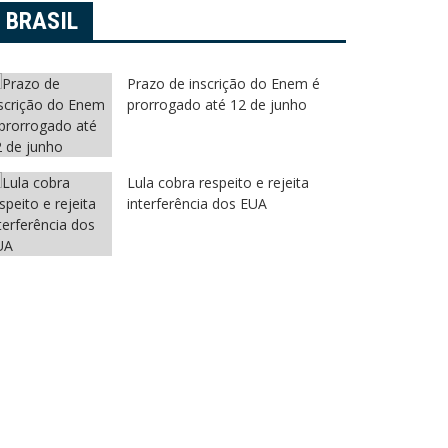
5 de agosto de 2026
5 de agos
BRASIL
Prazo de inscrição do Enem é
prorrogado até 12 de junho
Lula cobra respeito e rejeita
interferência dos EUA