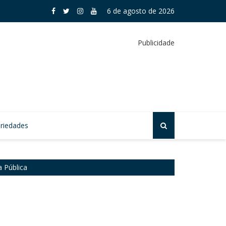
es ganham destaque na abertura do Agosto Lilás em Ferraz
6 de agosto de 2026
Publicidade
riedades
 Pública