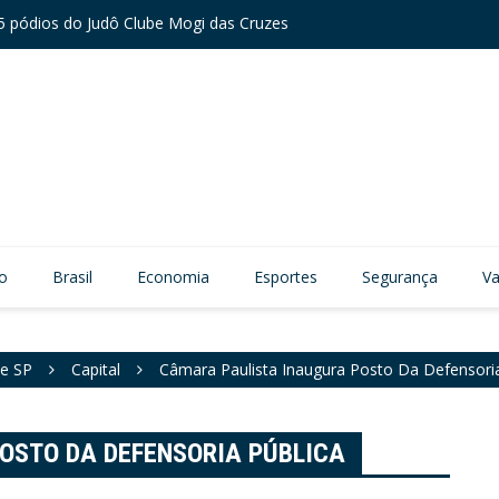
 pódios do Judô Clube Mogi das Cruzes
Mulher
mpregos gerados no primeiro semestre
vo
Brasil
Economia
Esportes
Segurança
Va
e SP
Capital
Câmara Paulista Inaugura Posto Da Defensoria
OSTO DA DEFENSORIA PÚBLICA