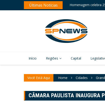
Homenagem celebra 25
Skip
Últimas Notícias
Arujá registra 1.218 e
to
content
Início
Regiões
Capital
Legislati
Você Está Aqui
Home
Cidades
Grand
CÂMARA PAULISTA INAUGURA P