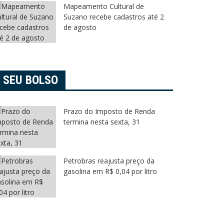
Mapeamento Cultural de
Suzano recebe cadastros até 2
de agosto
SEU BOLSO
Prazo do Imposto de Renda
termina nesta sexta, 31
Petrobras reajusta preço da
gasolina em R$ 0,04 por litro
arrossel
Legislativo
Arujá
Ca
omenagem celebra 25 pódios do
Arujá reg
udô Clube Mogi das Cruzes
gerados n