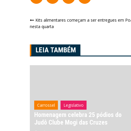
Navegação
Kits alimentares começam a ser entregues em Po
nesta quarta
de
Post
LEIA TAMBÉM
Arujá
Carrossel
s do
Arujá registra 1.218 empregos
gerados no primeiro semestre