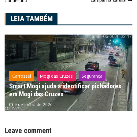
campanha salarial
clandestino
de
Post
LEIA TAMBÉM
Carrossel
Mogi das Cruzes
Segurança
Smart Mogi ajuda a identificar pichadores
em Mogi das Cruzes
9 de junho de 2026
Leave comment