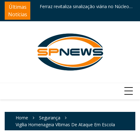
Skip
ntre destaques
Últimas
Ferraz revitaliza sinalização viária no Núcleo
Câ
to
Itaim
e
Notícias
content
Home
Segurança
Vigília Homenageia Vítimas De Ataque Em Escola