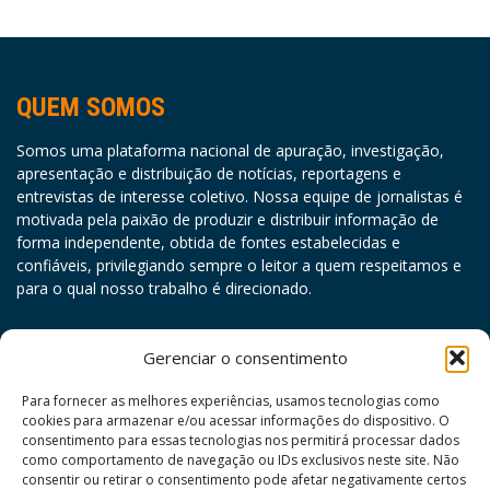
QUEM SOMOS
Somos uma plataforma nacional de apuração, investigação,
apresentação e distribuição de notícias, reportagens e
entrevistas de interesse coletivo. Nossa equipe de jornalistas é
motivada pela paixão de produzir e distribuir informação de
forma independente, obtida de fontes estabelecidas e
confiáveis, privilegiando sempre o leitor a quem respeitamos e
para o qual nosso trabalho é direcionado.
agosto 2026
Gerenciar o consentimento
D
S
T
Q
Q
S
S
Para fornecer as melhores experiências, usamos tecnologias como
cookies para armazenar e/ou acessar informações do dispositivo. O
1
consentimento para essas tecnologias nos permitirá processar dados
como comportamento de navegação ou IDs exclusivos neste site. Não
2
3
4
5
6
7
8
consentir ou retirar o consentimento pode afetar negativamente certos