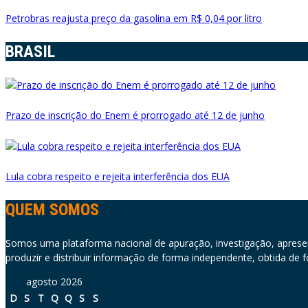
Petrobras reajusta preço da gasolina em R$ 0,04 por litro
BRASIL
Prazo de inscrição do Enem é prorrogado até 12 de junho
Lula cobra respeito e rejeita interferência dos EUA
QUEM SOMOS
Somos uma plataforma nacional de apuração, investigação, apresenta
produzir e distribuir informação de forma independente, obtida de f
agosto 2026
D
S
T
Q
Q
S
S