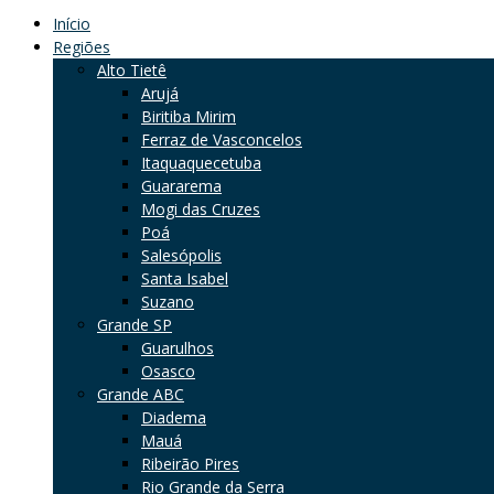
Início
Regiões
Alto Tietê
Arujá
Biritiba Mirim
Ferraz de Vasconcelos
Itaquaquecetuba
Guararema
Mogi das Cruzes
Poá
Salesópolis
Santa Isabel
Suzano
Grande SP
Guarulhos
Osasco
Grande ABC
Diadema
Mauá
Ribeirão Pires
Rio Grande da Serra