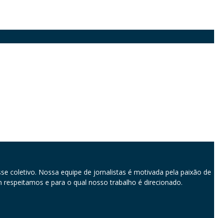
se coletivo. Nossa equipe de jornalistas é motivada pela paixão de
em respeitamos e para o qual nosso trabalho é direcionado.