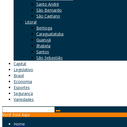
Santo André
São Bernardo
São Caetano
Litoral
Bertioga
Caraguatatuba
Guarujá
Ilhabela
Santos
São Sebastião
Capital
Legislativo
Brasil
Economia
Esportes
Segurança
Variedades
Search
Você Está Aqui
for:
Home