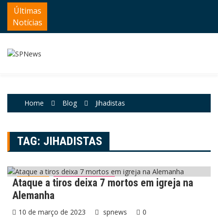
Skip
Últimas
to
Notícias
content
Home
Blog
Jihadistas
TAG:
JIHADISTAS
Ataque a tiros deixa 7 mortos em igreja na
Mundo
Últimas Notícias
Alemanha
10 de março de 2023
spnews
0