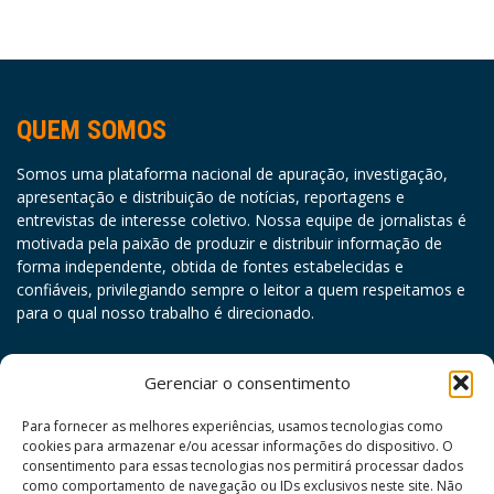
QUEM SOMOS
Somos uma plataforma nacional de apuração, investigação,
apresentação e distribuição de notícias, reportagens e
entrevistas de interesse coletivo. Nossa equipe de jornalistas é
motivada pela paixão de produzir e distribuir informação de
forma independente, obtida de fontes estabelecidas e
confiáveis, privilegiando sempre o leitor a quem respeitamos e
para o qual nosso trabalho é direcionado.
agosto 2026
Gerenciar o consentimento
D
S
T
Q
Q
S
S
Para fornecer as melhores experiências, usamos tecnologias como
cookies para armazenar e/ou acessar informações do dispositivo. O
1
consentimento para essas tecnologias nos permitirá processar dados
como comportamento de navegação ou IDs exclusivos neste site. Não
2
3
4
5
6
7
8