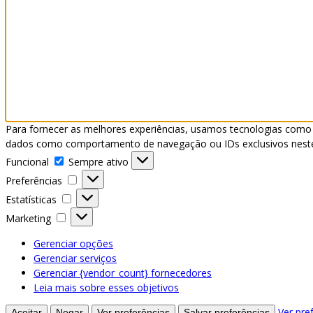
Para fornecer as melhores experiências, usamos tecnologias como 
dados como comportamento de navegação ou IDs exclusivos neste s
Funcional
Funcional
Sempre ativo
Preferências
Preferências
Estatísticas
Estatísticas
Marketing
Marketing
Gerenciar opções
Gerenciar serviços
Gerenciar {vendor_count} fornecedores
Leia mais sobre esses objetivos
Ver pre
Aceitar
Negar
Ver preferências
Salvar preferências