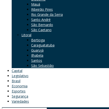
Mauá
Ribeirão Pires
Rio Grande da Serra
Santo André
São Bernardo
São Caetano
Litoral
Bertioga
Caraguatatuba
Guarujá
Ilhabela
Santos
São Sebastião
Capital
Legislativo
Brasil
Economia
Esportes
Segurança
Variedades