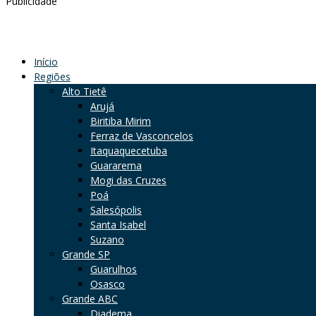
Publicidade
Início
Regiões
Alto Tietê
Arujá
Biritiba Mirim
Ferraz de Vasconcelos
Itaquaquecetuba
Guararema
Mogi das Cruzes
Poá
Salesópolis
Santa Isabel
Suzano
Grande SP
Guarulhos
Osasco
Grande ABC
Diadema